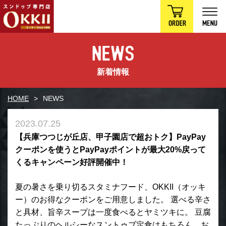
新着情報
HOME
NEWS
2023.07.25
【兵庫つつじが丘店、甲子園店で超おトク】PayPay
クーポンを使うとPayPayポイントが最大20%戻って
くるキャンペーン好評開催中！
夏の暑さを乗り切るスタミナフード、OKKII（オッキ
ー）のお得なクーポンをご用意しました。 選べる辛さ
と具材、旨辛スープは一度食べるとヤミツキに。 豆腐
たっぷりのヘルシーなスントゥブ定食はもちろん、お