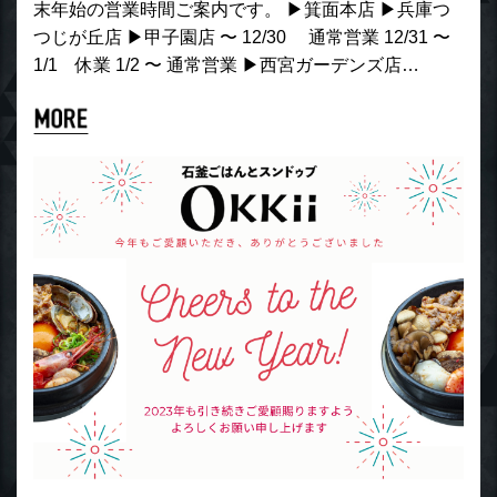
末年始の営業時間ご案内です。 ▶︎箕面本店 ▶︎兵庫つ
つじが丘店 ▶︎甲子園店 〜 12/30 通常営業 12/31 〜
1/1 休業 1/2 〜 通常営業 ▶︎西宮ガーデンズ店…