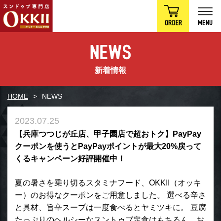
新着情報
HOME
NEWS
2023.07.25
【兵庫つつじが丘店、甲子園店で超おトク】PayPay
クーポンを使うとPayPayポイントが最大20%戻って
くるキャンペーン好評開催中！
夏の暑さを乗り切るスタミナフード、OKKII（オッキ
ー）のお得なクーポンをご用意しました。 選べる辛さ
と具材、旨辛スープは一度食べるとヤミツキに。 豆腐
たっぷりのヘルシーなスントゥブ定食はもちろん、お