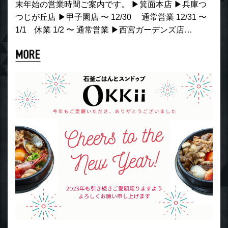
末年始の営業時間ご案内です。 ▶︎箕面本店 ▶︎兵庫つ
つじが丘店 ▶︎甲子園店 〜 12/30 通常営業 12/31 〜
1/1 休業 1/2 〜 通常営業 ▶︎西宮ガーデンズ店…