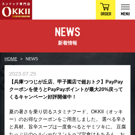
新着情報
HOME
NEWS
2023.07.25
【兵庫つつじが丘店、甲子園店で超おトク】PayPay
クーポンを使うとPayPayポイントが最大20%戻って
くるキャンペーン好評開催中！
夏の暑さを乗り切るスタミナフード、OKKII（オッキ
ー）のお得なクーポンをご用意しました。 選べる辛さ
と具材、旨辛スープは一度食べるとヤミツキに。 豆腐
たっぷりのヘルシーなスントゥブ定食はもちろん、お