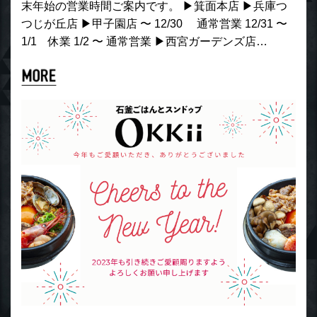
末年始の営業時間ご案内です。 ▶︎箕面本店 ▶︎兵庫つ
つじが丘店 ▶︎甲子園店 〜 12/30 通常営業 12/31 〜
1/1 休業 1/2 〜 通常営業 ▶︎西宮ガーデンズ店…