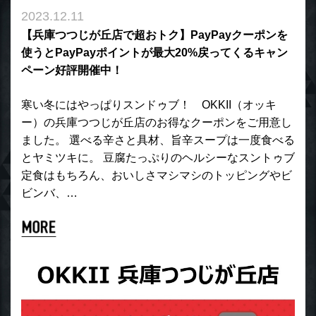
2023.12.11
【兵庫つつじが丘店で超おトク】PayPayクーポンを
使うとPayPayポイントが最大20%戻ってくるキャン
ペーン好評開催中！
寒い冬にはやっぱりスンドゥブ！ OKKII（オッキ
ー）の兵庫つつじが丘店のお得なクーポンをご用意し
ました。 選べる辛さと具材、旨辛スープは一度食べる
とヤミツキに。 豆腐たっぷりのヘルシーなスントゥブ
定食はもちろん、おいしさマシマシのトッピングやビ
ビンバ、…