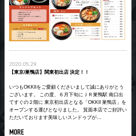
2020.05.29
【東京/巣鴨店】関東初出店 決定！！
いつもOKKIIをご愛顧くださいまして誠にありがとう
ございます。 この度、６月下旬にＪＲ巣鴨駅 南口出
てすぐの２階に 東京初出店となる「OKKII 巣鴨店」を
オープンする運びとなりました。 箕面本店でご好評い
ただいております美味しいスンドゥブが…