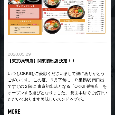
2020.05.29
【東京/巣鴨店】関東初出店 決定！！
いつもOKKIIをご愛顧くださいまして誠にありがとう
ございます。 この度、６月下旬にＪＲ巣鴨駅 南口出
てすぐの２階に 東京初出店となる「OKKII 巣鴨店」を
オープンする運びとなりました。 箕面本店でご好評い
ただいております美味しいスンドゥブが…