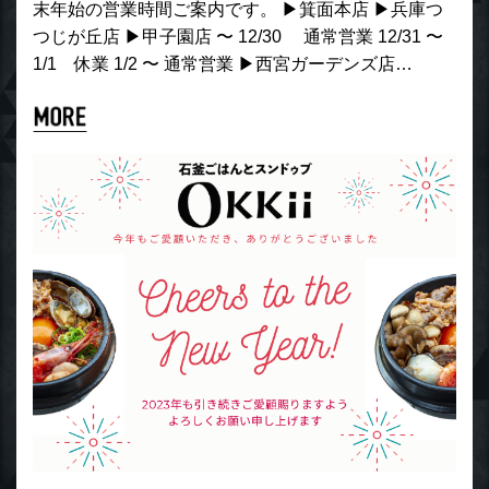
末年始の営業時間ご案内です。 ▶︎箕面本店 ▶︎兵庫つ
つじが丘店 ▶︎甲子園店 〜 12/30 通常営業 12/31 〜
1/1 休業 1/2 〜 通常営業 ▶︎西宮ガーデンズ店…