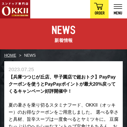
新着情報
HOME
NEWS
2023.07.25
【兵庫つつじが丘店、甲子園店で超おトク】PayPay
クーポンを使うとPayPayポイントが最大20%戻って
くるキャンペーン好評開催中！
夏の暑さを乗り切るスタミナフード、OKKII（オッキ
ー）のお得なクーポンをご用意しました。 選べる辛さ
と具材、旨辛スープは一度食べるとヤミツキに。 豆腐
たっぷりのヘルシーなスントゥブ定食はもちろん、お