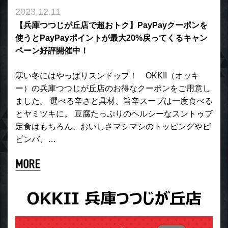
2023.12.11
【兵庫つつじが丘店で超おトク】PayPayクーポンを
使うとPayPayポイントが最大20%戻ってくるキャン
ペーン好評開催中！
寒い冬にはやっぱりスンドゥブ！ OKKII（オッキ
ー）の兵庫つつじが丘店のお得なクーポンをご用意し
ました。 選べる辛さと具材、旨辛スープは一度食べる
とヤミツキに。 豆腐たっぷりのヘルシーなスントゥブ
定食はもちろん、おいしさマシマシのトッピングやビ
ビンバ、…