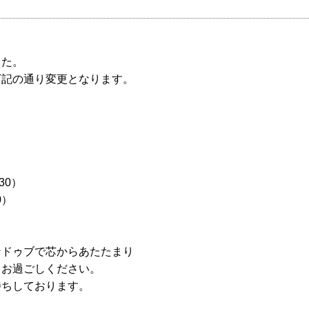
した。
下記の通り変更となります。
9:30）
30）
ンドゥブで芯からあたたまり
てお過ごしください。
待ちしております。